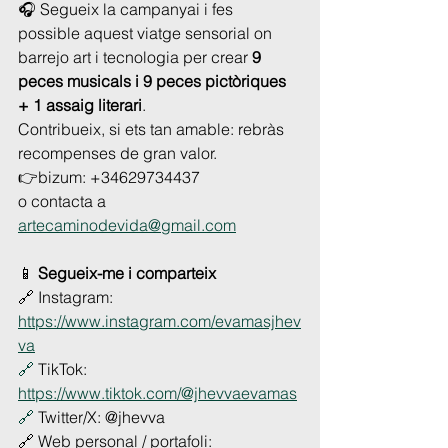
🎧 Segueix la campanyai i fes 
possible aquest viatge sensorial on 
barrejo art i tecnologia per crear 
9 
peces musicals i 9 peces pictòriques 
+ 1 assaig literari
.
Contribueix, si ets tan amable: rebràs 
recompenses de gran valor.
👉bizum: +34629734437
o contacta a 
artecaminodevida@gmail.com
📱 
Segueix-me i comparteix
🔗 Instagram: 
https://www.instagram.com/evamasjhev
va
🔗
 TikTok: 
https://www.tiktok.com/@jhevvaevamas
🔗
 Twitter/X: @jhevva
🔗 Web personal / portafoli: