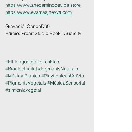
https://www.artecaminodevida.store
https://www.evamasjhevva.com
Gravació: CanonD90
Edició: Proart Studio Book i Audicity
#ElLlenguatgeDeLesFlors
#Bioelectricitat
#PigmentsNaturals
#MúsicaiPlantes
#Playtrònica
#ArtViu
#PigmentsVegetals
#MúsicaSensorial
#simfoniavegetal