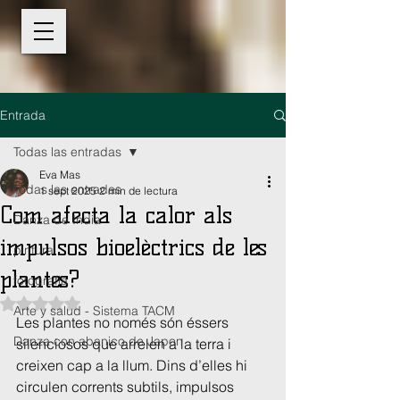
Entrada
Todas las entradas
Eva Mas
Todas las entradas
1 sept 2025
2 min de lectura
Com afecta la calor als
Danza de India
impulsos bioelèctrics de les
pintura
plantes?
fotografia
Obtuvo NaN de 5 estrellas.
Arte y salud - Sistema TACM
Les plantes no només són éssers 
Danza con abanico de Japon
silenciosos que arrelen a la terra i 
creixen cap a la llum. Dins d’elles hi 
circulen corrents subtils, impulsos 