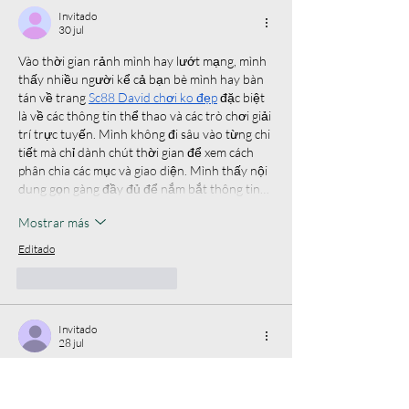
Invitado
30 jul
Vào thời gian rảnh mình hay lướt mạng, mình 
thấy nhiều người kể cả bạn bè mình hay bàn 
tán về trang 
Sc88 David chơi ko đẹp
 đặc biệt 
là về các thông tin thể thao và các trò chơi giải 
trí trực tuyến. Mình không đi sâu vào từng chi 
tiết mà chỉ dành chút thời gian để xem cách 
phân chia các mục và giao diện. Mình thấy nội 
dung gọn gàng đầy đủ để nắm bắt thông tin…
Mostrar más
Editado
Me gusta
Reaccionar
Invitado
28 jul
https://soicauxsmb.com/
 thấy bạn bè nhắc 
suốt nên mình cũng bấm vô coi thử cho biết 