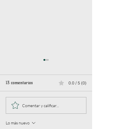
13 comentarios
0.0 / 5 (0)
Técnicas artísticas y
¿Sabías esto del 
Comentar y calificar...
evolución personal
japonés?
Lo más nuevo