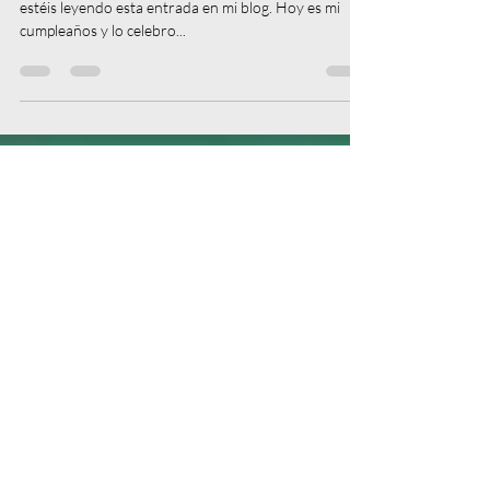
8 ene 2023
2 min de lectura
Feliz año 2023
Sí, feliz 2023. Os deseo esto a todos los y las y les que
estéis leyendo esta entrada en mi blog. Hoy es mi
cumpleaños y lo celebro...