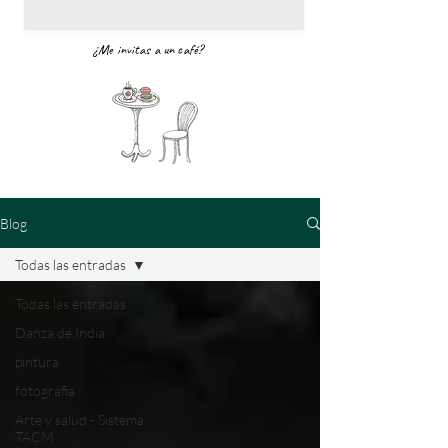
¿Me invitas a un café?
Blog
Todas las entradas
Todas las entradas
Danza de India
pintura
fotografia
Arte y salud - Sistema
TACM