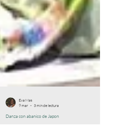
Eva Mas
9 mar
3 min de lectura
Danza con abanico de Japon
¿Sabías esto del abanico