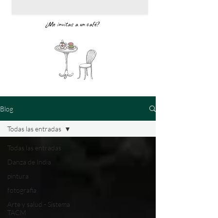
¿Me invitas a un café?
Blog
Todas las entradas
Todas las entradas
Danza de India
pintura
fotografia
Arte y salud - Sistema
TACM