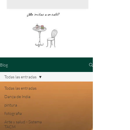
¿Me invitas a un café?
Blog
Todas las entradas
Todas las entradas
Danza de India
pintura
fotografia
Arte y salud - Sistema
TACM