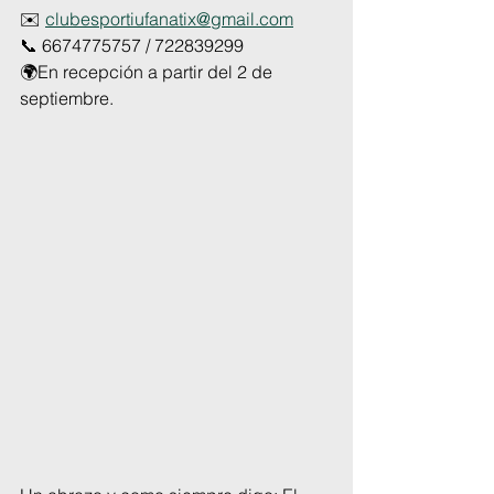
✉️ 
clubesportiufanatix@gmail.com
📞 6674775757 / 722839299
🌍En recepción a partir del 2 de 
septiembre.