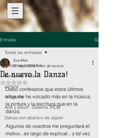
Entrada
Todas las entradas
Eva Mas
Todas las entradas
21 sept 2024
1 min de lectura
De nuevo la Danza!
Danza de India
Obtuvo NaN de 5 estrellas.
pintura
Debo confesaros que estos últimos 
años me he volcado más en la música, 
fotografia
la pintura y la escritura que en la 
Arte y salud - Sistema TACM
danza.
Danza con abanico de Japon
Algunos de vosotros me preguntará el 
motivo...es largo de explicar... y tal vez 