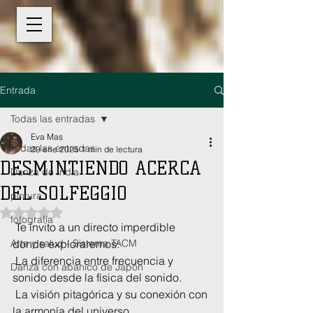
Entrada
Todas las entradas
Eva Mas
Todas las entradas
29 ene 2025
1 min de lectura
DESMINTIENDO ACERCA
Danza de India
DEL SOLFEGGIO
pintura
Obtuvo NaN de 5 estrellas.
fotografia
 Te invito a un directo imperdible 
Arte y salud - Sistema TACM
donde exploraremos:
 La diferencia entre frecuencia y 
Danza con abanico de Japon
sonido desde la física del sonido.
 La visión pitagórica y su conexión con 
la armonía del universo.