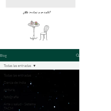
¿Me invitas a un café?
Blog
Todas las entradas
Todas las entradas
Danza de India
pintura
fotografia
Arte y salud - Sistema
TACM