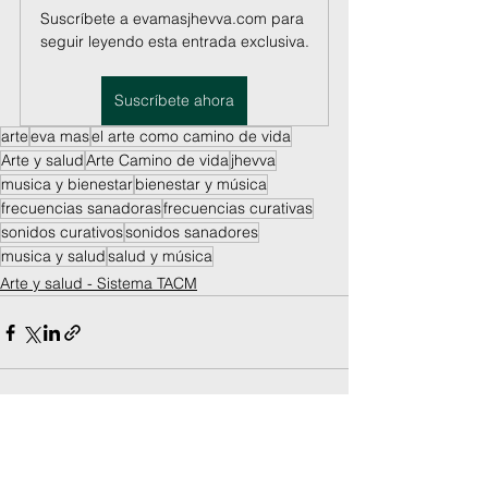
Suscríbete a evamasjhevva.com para 
seguir leyendo esta entrada exclusiva.
Suscríbete ahora
arte
eva mas
el arte como camino de vida
Arte y salud
Arte Camino de vida
jhevva
musica y bienestar
bienestar y música
frecuencias sanadoras
frecuencias curativas
sonidos curativos
sonidos sanadores
musica y salud
salud y música
Arte y salud - Sistema TACM
© 2026 JHEVVA. Todos los derechos reservados