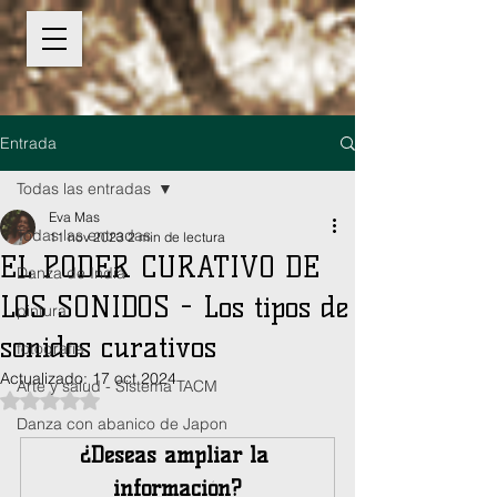
Entrada
Todas las entradas
Eva Mas
Todas las entradas
11 nov 2023
2 min de lectura
EL PODER CURATIVO DE
Danza de India
LOS SONIDOS - Los tipos de
pintura
sonidos curativos
fotografia
Actualizado:
17 oct 2024
Arte y salud - Sistema TACM
Obtuvo NaN de 5 estrellas.
Danza con abanico de Japon
¿Deseas ampliar la 
información?