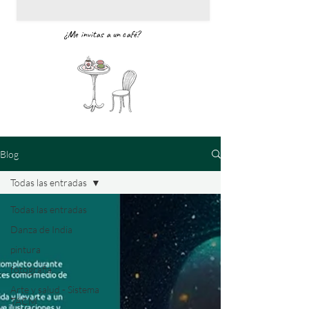
¿Me invitas a un café?
Blog
Todas las entradas
Todas las entradas
Danza de India
pintura
fotografia
Arte y salud - Sistema
TACM