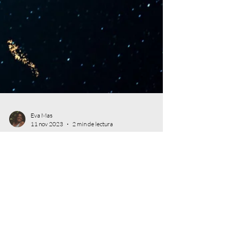
Eva Mas
11 nov 2023
2 min de lectura
Arte y salud - Sistema TACM
EL PODER CURATIVO DE
LOS SONIDOS - Los tipos de