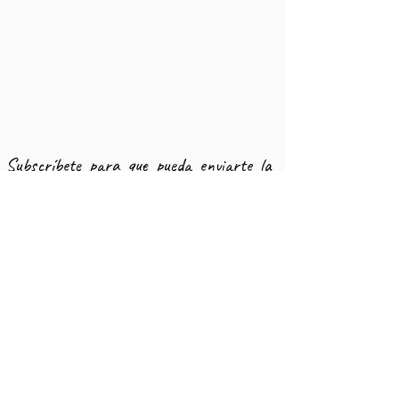
​Subscríbete para que pueda enviarte la
información y no olvides de indícarme tu
interés en el mensaje !
Un abrazo grande y hasta pronto!
Jhevva
CONTÁCTAME
Nombre