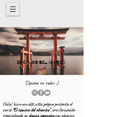
EL CAMINO DEL ABANICO
EL CAMINO DEL ABANICO
Sígueme en redes ;)
Hola! bienvenid@,e
sta página presenta el
curso “
El camino del abanico
”, una formación
especializada en
danza japonesa
con abanico,