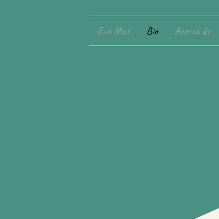
Eva Mas
Bio
Acerca de
P