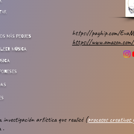
r
tar
https://payhip.com/EvaMas
los más peques
https://www.amazon.com/
 leer música
úsica
poneses
das
es
investigación artística que realicé (
procesos creativos 
 .