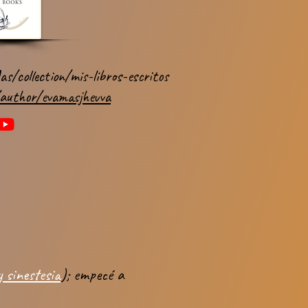
/collection/mis-libros-escritos
author/evamasjhevva
y sinestesia
); empecé a