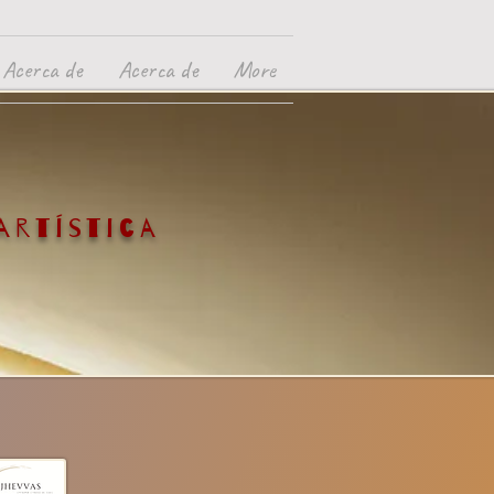
Acerca de
Acerca de
More
 artística