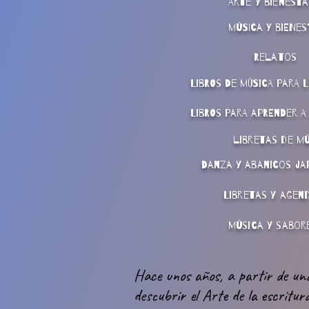
Arte y bienesta
música y bienes
Relatos
Libros de música para 
Libros para aprender a
libretas de m
Danza y abanicos ja
Libretas y agen
Música y sabor
Hace unos años, a partir de una 
descubrir el Arte de la escritura