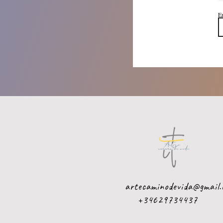
E
artecaminodevida@gmail.
+34629734437