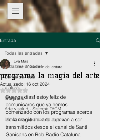
Entrada
Todas las entradas
Eva Mas
Todas las entradas
13 oct 2024
1 min de lectura
programa la magia del arte
Danza de India
Actualizado:
16 oct 2024
pintura
Obtuvo NaN de 5 estrellas.
Buenos días! estoy feliz de 
fotografia
comunicaros que ya hemos 
Arte y salud - Sistema TACM
comenzado con los programas acerca 
de la magia del arte que van a ser 
Danza con abanico de Japon
transmitidos desde el canal de Santi 
Ganisans en Rob Radio Cataluña 