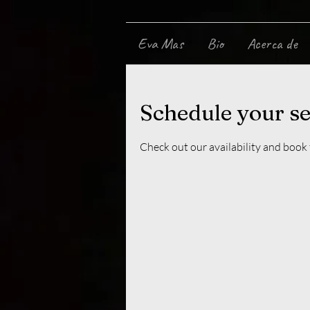
Eva Mas
Bio
Acerca de
Schedule your se
Check out our availability and book