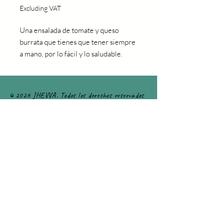
Excluding VAT
Una ensalada de tomate y queso
burrata que tienes que tener siempre
a mano, por lo fácil y lo saludable.
© 2026 JHEVVA. Todos los derechos reservados
Aviso Legal y Política de Privacidad
Condiciones de venta y devolución
Política de cookies